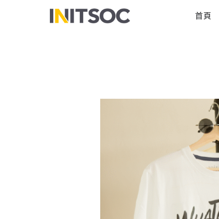
跳
首頁
至
主
要
內
容