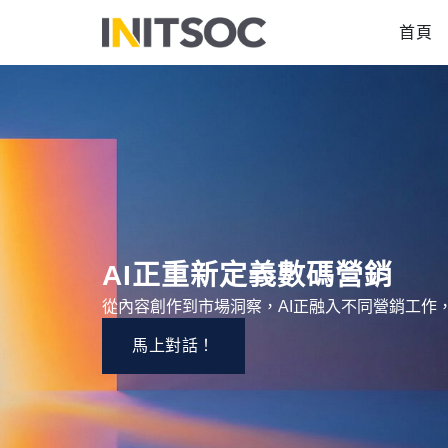
跳
首頁
至
主
要
內
容
AI正重新定義數碼營銷
從內容創作到市場洞察，AI正融入不同營銷工作
馬上對話！