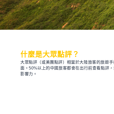
什麼是大眾點評？
大眾點評（或美團點評）相當於大陸旅客的
旅遊
手
面。
50%
以上的中國
旅客都
會
在出行前
查看點評，
影響力。