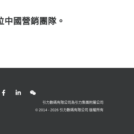
方位中國營銷團隊。
F
L
W
a
i
e
c
n
i
引力數碼有限公司為引力集團附屬公司
e
k
x
© 2014 - 2026 引力數碼有限公司 版權所有
b
e
i
o
d
n
o
i
k
n