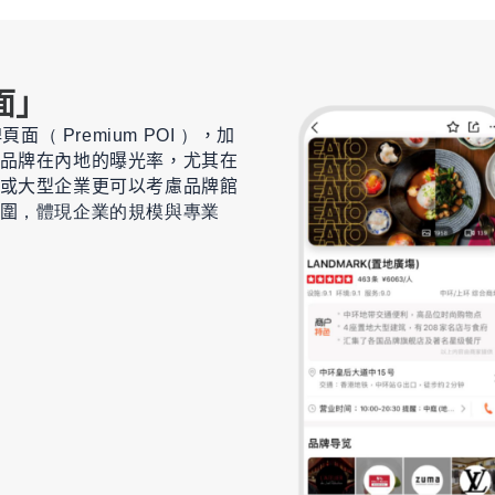
面」
牌頁面
（
Premium POI
）
，加
品牌在內地的曝光率，
尤其在
或大型企業更可以考慮品牌館
圍
，
體現企業的規模
與專業