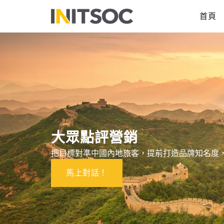
跳
首頁
至
主
要
內
容
大眾點評營銷
把目標對準中國內地旅客，提前打造品牌知名度
馬上對話！