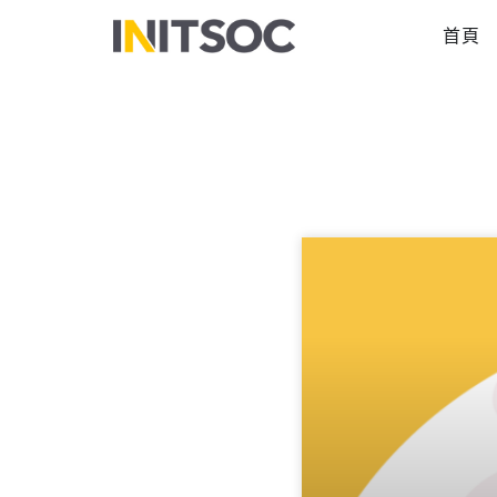
跳
首頁
至
主
要
內
容